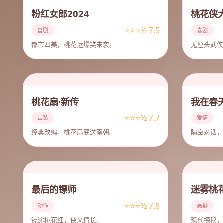
粉红女郎2024
桃花侠
⭐⭐⭐½ 7.5
喜剧
喜剧
都市四美，桃花运爆笑来袭。
无厘头武侠
桃花扇·新传
我在春
⭐⭐⭐½ 7.7
古装
爱情
经典改编，桃花扇底送南朝。
隔空对话，
最后的镖师
迷雾桃
⭐⭐⭐½ 7.8
动作
悬疑
镖途桃花红，侠义情长。
现代探秘，