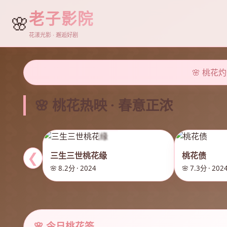
老子影院
🌸
花漾光影 · 邂逅好剧
🌸 桃花
🌸 桃花热映 · 春意正浓
三生三世桃花缘
桃花债
❮
🌸 8.2分 · 2024
🌸 7.3分 · 202
🌸 今日桃花签