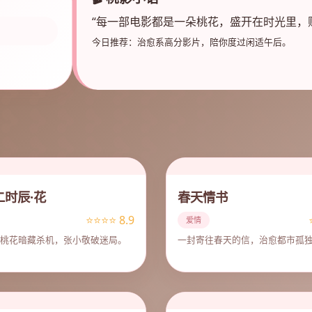
“每一部电影都是一朵桃花，盛开在时光里，
今日推荐：治愈系高分影片，陪你度过闲适午后。
二时辰·花
春天情书
⭐⭐⭐⭐ 8.9
爱情
桃花暗藏杀机，张小敬破迷局。
一封寄往春天的信，治愈都市孤