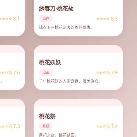
绣春刀·桃花劫
⭐⭐⭐⭐ 8.1
⭐⭐⭐⭐ 8.3
动作
锦衣卫与桃花刺客的恩怨情仇。
桃花妖妖
⭐⭐⭐½ 7.6
⭐⭐⭐½ 7.9
动画
出。
千年桃花妖的人间奇缘，唯美治愈。
桃花祭
⭐⭐⭐½ 7.3
⭐⭐⭐½ 7.4
悬疑
祭祀之夜，桃花谜案。