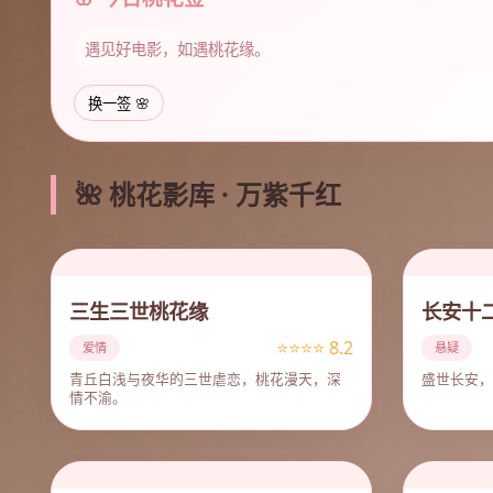
遇见好电影，如遇桃花缘。
换一签 🌸
🌺 桃花影库 · 万紫千红
三生三世桃花缘
长安十
⭐⭐⭐⭐ 8.2
爱情
悬疑
青丘白浅与夜华的三世虐恋，桃花漫天，深
盛世长安，
情不渝。