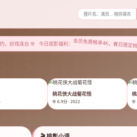
会员免费畅享4K，春日限定
灼灼，好戏连台 🌸 今日观影福利：
桃花侠大战菊花怪
桃
4
🌸 6.9分 · 2022
🌸
🎬 桃影小语