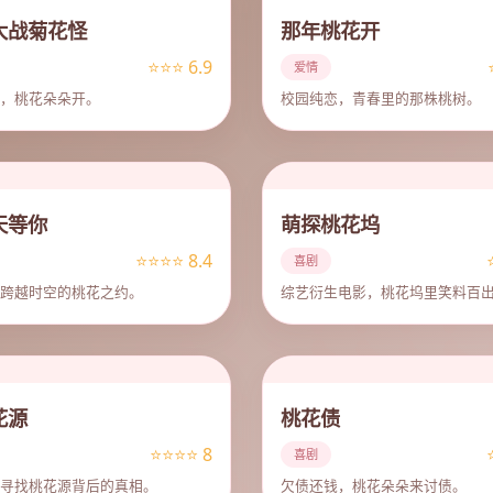
大战菊花怪
那年桃花开
⭐⭐⭐ 6.9
爱情
，桃花朵朵开。
校园纯恋，青春里的那株桃树。
天等你
萌探桃花坞
⭐⭐⭐⭐ 8.4
喜剧
跨越时空的桃花之约。
综艺衍生电影，桃花坞里笑料百
花源
桃花债
⭐⭐⭐⭐ 8
喜剧
寻找桃花源背后的真相。
欠债还钱，桃花朵朵来讨债。