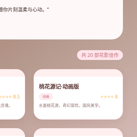
赠你片刻温柔与心动。”
共 20 部花影佳作
桃花源记·动画版
⭐⭐⭐⭐ 8.5
⭐⭐⭐⭐ 8
动画
独灵魂。
水墨桃花源，奇幻冒险，国风美学。