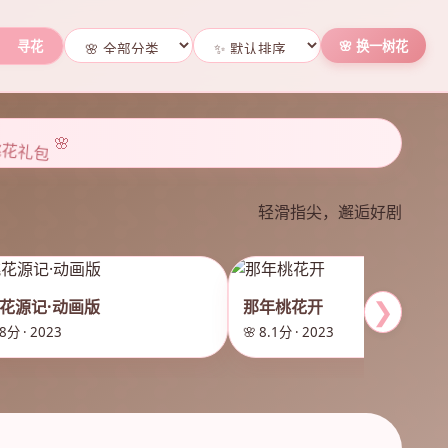
寻花
🌸 换一树花
桃花礼包
🌸
轻滑指尖，邂逅好剧
花源记·动画版
那年桃花开
❯
 8分 · 2023
🌸 8.1分 · 2023